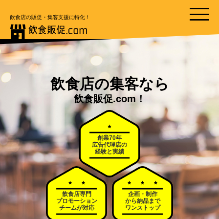
飲食店の販促・集客支援に特化！
飲食店の集客なら
飲食販促.com！
創業70年
広告代理店の
経験と実績
飲食店専門
企画・制作
プロモーション
から納品まで
チームが対応
ワンストップ